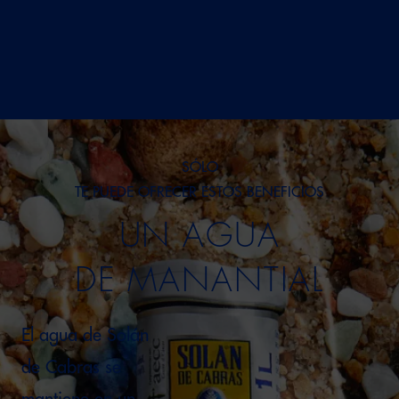
ÁCIDO
1 – Inapreciable
SÓLO
TE PUEDE OFRECER ESTOS BENEFICIOS
UN AGUA
DE MANANTIAL
El agua de Solán
de Cabras se
SALADO