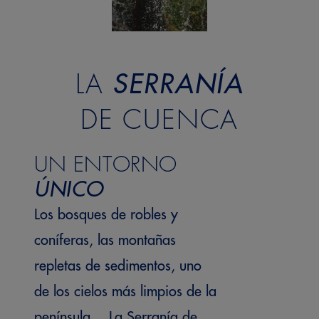
LA
SERRANÍA
DE CUENCA
284
Bicarbonato
UN ENTORNO
ÚNICO
Los bosques de robles y
coníferas, las montañas
repletas de sedimentos, uno
de los cielos más limpios de la
península… La Serranía de