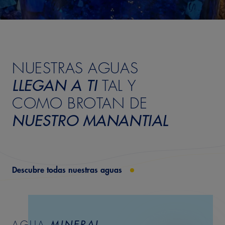
NUESTRAS AGUAS
ESTRUCTURA
3 – Con estructura
LLEGAN A TI
TAL Y
COMO BROTAN DE
NUESTRO MANANTIAL
Descubre todas nuestras aguas
INTENSIDAD
AGUA
MINERAL