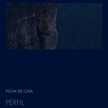
4,8
Sodio
7,5
Sílice (SiO2)
FICHA DE CATA
PERFIL