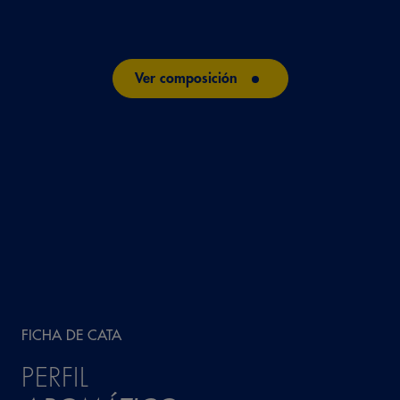
Ligeramente alcalino
Ver composición
AGRADABLE
4 – Muy agradable
FICHA DE CATA
PERFIL
PERSISTENCIA