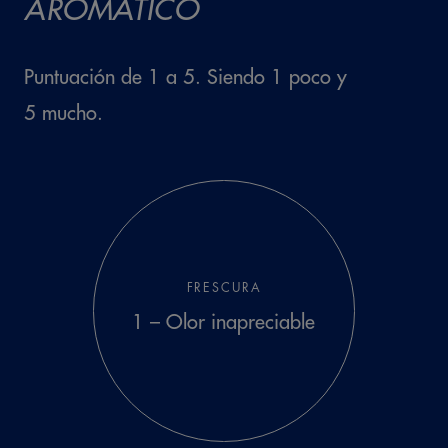
AROMÁTICO
2 – Escasa
Puntuación de 1 a 5. Siendo 1 poco y
5 mucho.
AMARGO
FRESCURA
1 – Inapreciable
1 – Olor inapreciable