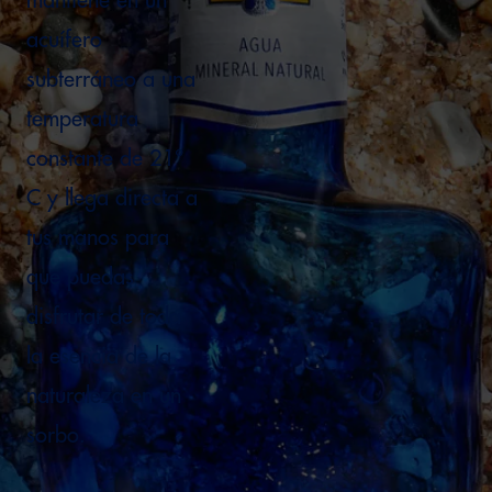
mantiene en un
2 – Suave
acuífero
subterráneo a una
temperatura
constante de 21º
C y llega directa a
tus manos para
que puedas
SUAVIDAD
disfrutar de toda
4 – Muy Suave
la esencia de la
naturaleza en un
sorbo.