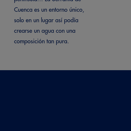
1,0
Cuenca es un entorno único,
Potasio (K)
solo en un lugar así podía
crearse un agua con una
composición tan pura.
El manantial
<0,20
UN MANANTIAL
Fluoruro (F)
ÚNICO