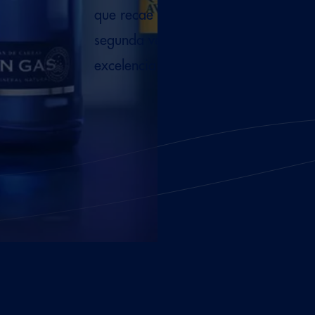
que recae en Solán de Cabras con G
segunda vez, la organización avala 
excelencia de ambas variedades.