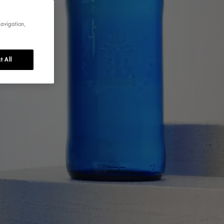
navigation,
t All