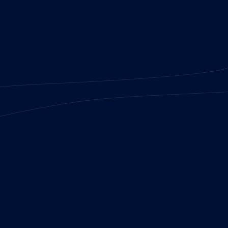
as por
la