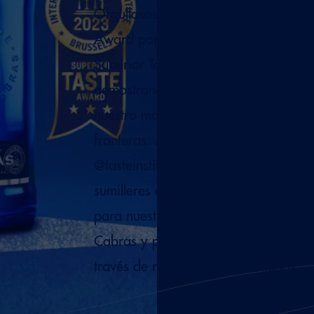
Orgullosos de haber logrado Cristal 
Award por Solán de Cabras con Gas
Superior Taste Award 2023. Contin
demostrando que la calidad del agu
nuestro manantial va más allá de nue
fronteras. Además, el jurado del Inte
@tasteinstitute, con los mejores chefs
sumilleres del mundo, ha otorgado 3 
para nuestra agua mineral natural S
Cabras y por Solán de Cabras con 
través de rigurosas catas a ciegas.