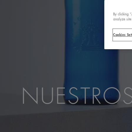
By clicking 
analyze site
Cookies Set
NUESTROS