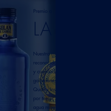
Premio a
LA GRA
Nuestra marca Solán de Cabras vuel
reconocida internacionalmente por s
y cualidades únicas. Así lo demuestr
galardones otorgados recientemente 
Quality Institute Monde. Con un Go
por tercer año consecutivo para nues
agua mineral natural y un Gran Gol