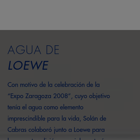
AGUA DE
LOEWE
Con motivo de la celebración de la
“Expo Zaragoza 2008”, cuyo objetivo
tenía el agua como elemento
imprescindible para la vida, Solán de
Cabras colaboró junto a Loewe para