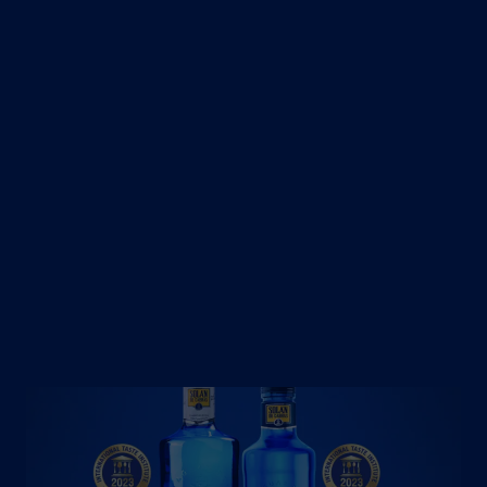
la calidad del agua de nuestro
manantial va más allá de nuestras
fronteras. Además, el jurado del
International @tasteinstitute, con los
mejores chefs y sumilleres del mundo,
ha otorgado 3 estrellas para nuestra
agua mineral natural Solán de Cabras
y por Solán de Cabras con Gas a
través de rigurosas catas a ciegas.