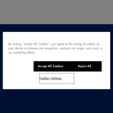
CRISTAL
By clicking “Accept All Cookies”, you agree to the storing of cookies on
your device to enhance site navigation, analyze site usage, and assist in
TASTE
our marketing efforts.
AWARD
Accept All Cookies
Reject All
Cookies Settings
Orgullosos de haber logrado Cristal
Taste Award por Solán de Cabras con
Gas en los Superior Taste Award
2023. Continuamos demostrando que