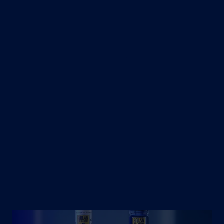
internacionalmente por su sabor y
cualidades únicas. Así lo demuestran
los galardones otorgados
recientemente por el Quality Institute
Monde. Con un Gold Award por
tercer año consecutivo para nuestra
agua mineral natural y un Gran Gold
Award que recae en Solán de Cabras
con Gas por segunda vez, la
organización avala la excelencia de
ambas variedades.