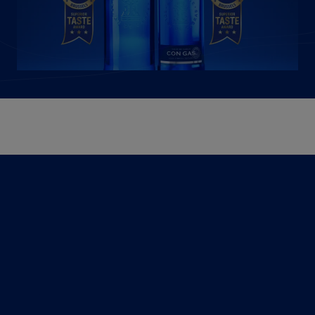
Premio a
LA GRAN
CALIDAD
Nuestra marca Solán de Cabras
vuelve a ser reconocida