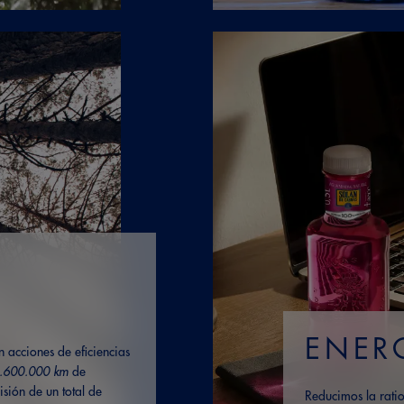
ENER
 acciones de eficiencias
.600.000 km
de
sión de un total de
Reducimos la rati