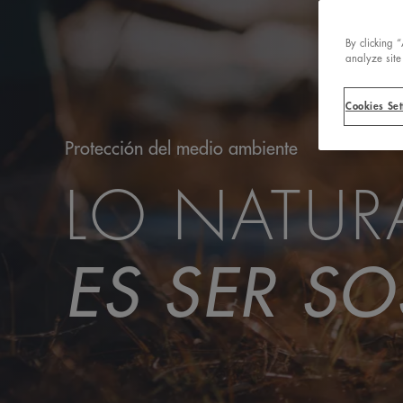
By clicking 
analyze site
Cookies Set
Protección del medio ambiente
LO NATURA
ES SER SO