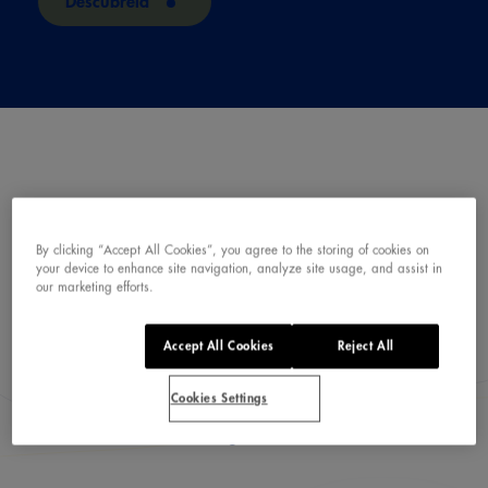
Descúbrela
NUESTRAS AGUAS
LLEGAN A TI
TAL Y
By clicking “Accept All Cookies”, you agree to the storing of cookies on
your device to enhance site navigation, analyze site usage, and assist in
COMO BROTAN DE
our marketing efforts.
NUESTRO MANANTIAL
Accept All Cookies
Reject All
Cookies Settings
Descubre todas nuestras aguas