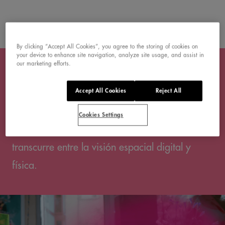
By clicking “Accept All Cookies”, you agree to the storing of cookies on
BELÉN MONEO
your device to enhance site navigation, analyze site usage, and assist in
our marketing efforts.
Creadora digital en las confluencias de la
arquitectura, los espacios interiores y los
Accept All Cookies
Reject All
objetos que nos rodean. Autora de entornos
Cookies Settings
surreales y sugerentes en una línea que
transcurre entre la visión espacial digital y
física.