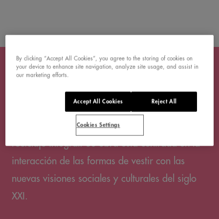
By clicking “Accept All Cookies”, you agree to the storing of cookies on
your device to enhance site navigation, analyze site usage, and assist in
our marketing efforts.
RAQUEL BUJ
Accept All Cookies
Reject All
Diseñadora de moda y arquitecta,
investigadora de materiales orgánicos y
Cookies Settings
reciclaje integral. Su obra está centrada en la
interacción de las formas de vestir con las
nuevas visiones sociales y culturales del siglo
XXI.