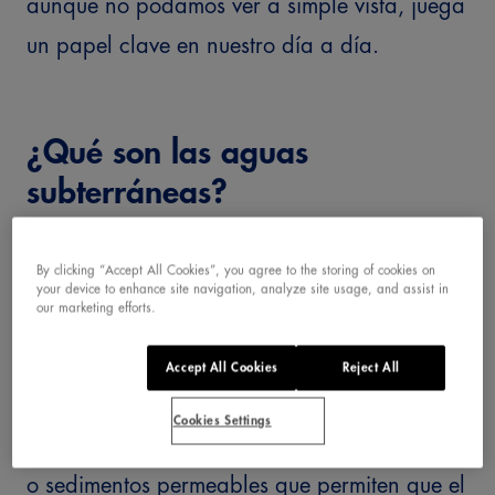
aunque no podamos ver a simple vista, juega
un papel clave en nuestro día a día.
¿Qué son las aguas
subterráneas?
Las
aguas subterráneas
son masas de agua
By clicking “Accept All Cookies”, you agree to the storing of cookies on
your device to enhance site navigation, analyze site usage, and assist in
dulce que se almacenan bajo la superficie
our marketing efforts.
terrestre, en formaciones geológicas
Accept All Cookies
Reject All
llamadas
acuíferos
. Estos acuíferos funcionan
Cookies Settings
como grandes esponjas naturales: son rocas
o sedimentos permeables que permiten que el