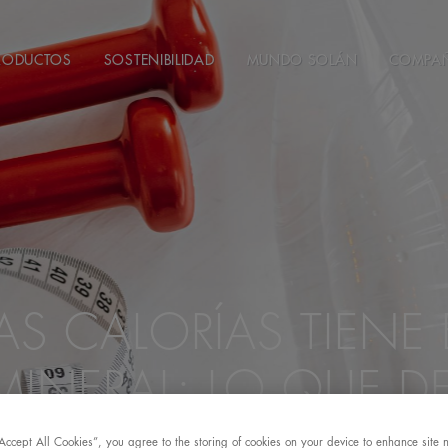
RODUCTOS
SOSTENIBILIDAD
MUNDO SOLÁN
COMPA
S CALORÍAS TIENE 
INERAL: LO QUE D
“Accept All Cookies”, you agree to the storing of cookies on your device to enhance site 