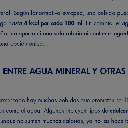
teral. Según la
normativa europea
, una bebida pued
nga hasta
4 kcal por cada 100 ml
. En cambio, el a
ueña:
no aporta ni una sola caloría ni contiene ingre
 una opción única.
S ENTRE AGUA MINERAL Y OTRAS 
upermercado hay muchas bebidas que prometen ser l
ras como el agua. Algunas incluyen tipos de
edulcor
unque no sumen muchas calorías, ya no las hace t