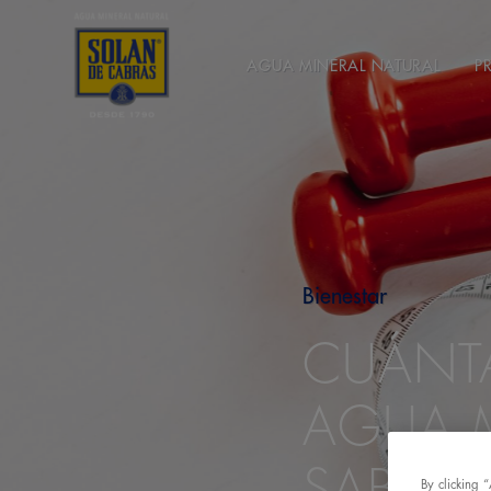
AGUA MINERAL NATURAL
P
Bienestar
CUÁNTA
AGUA M
SABER
By clicking 