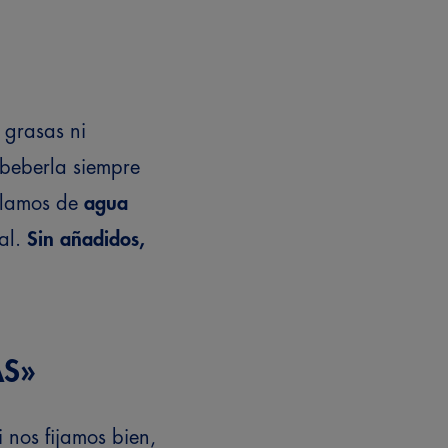
 grasas ni
 beberla siempre
ablamos de
agua
ial.
Sin añadidos,
AS»
i nos fijamos bien,