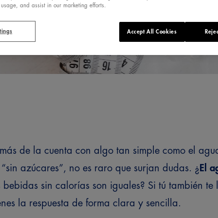
 usage, and assist in our marketing efforts.
tings
Accept All Cookies
Rejec
más de la cuenta con algo tan simple como el agua
o “sin azúcares”, no es raro que surjan dudas. ¿
El a
 bebidas sin calorías son iguales? Si tú también te
enes la respuesta de forma clara y sencilla.