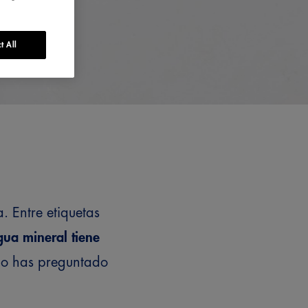
t All
. Entre etiquetas
gua mineral tiene
 lo has preguntado