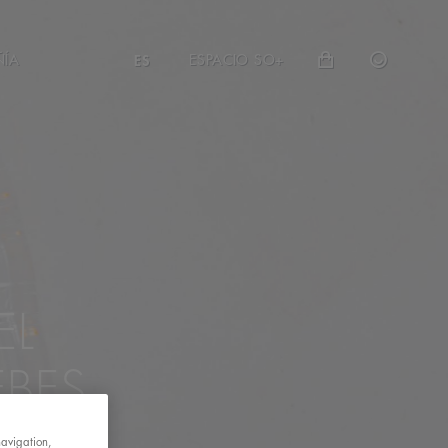
ÑÍA
ESPACIO SO+
ES
EL
EBES
navigation,