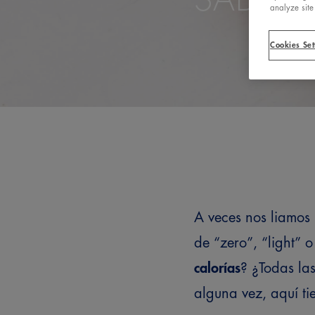
analyze site
Cookies Set
A veces nos liamos 
de “zero”, “light” 
calorías
? ¿Todas las
alguna vez, aquí ti