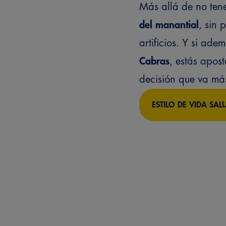
Más allá de no tene
del manantial
, sin 
artificios. Y si ad
Cabras
, estás apos
decisión que va más
ESTILO DE VIDA SAL