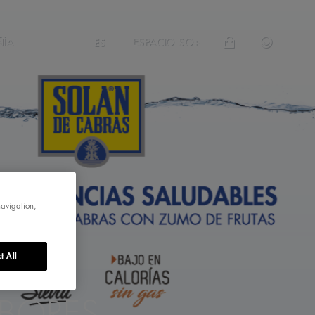
ÑÍA
ESPACIO SO+
ES
navigation,
t All
ABORES