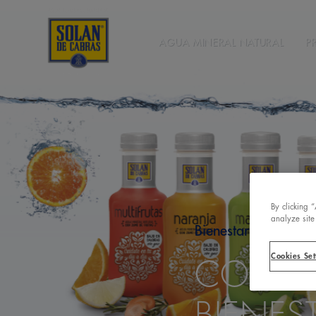
AGUA MINERAL NATURAL
P
By clicking 
analyze site
Bienestar
Cookies Set
CONSIG
BIENES