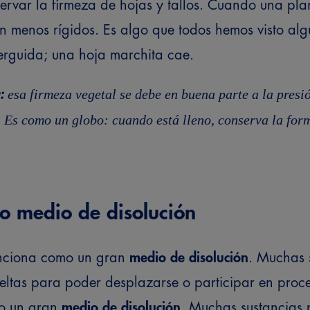
rvar la firmeza de hojas y tallos. Cuando una pla
ven menos rígidos. Es algo que todos hemos visto al
erguida; una hoja marchita cae.
esa firmeza vegetal se debe en buena parte a la presi
:
s. Es como un globo: cuando está lleno, conserva la fo
o medio de disolución
unciona como un gran
medio de disolución
. Muchas 
ueltas para poder desplazarse o participar en proce
o un gran
medio de disolución
. Muchas sustancias