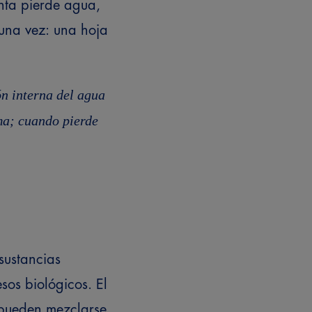
nta pierde agua,
guna vez: una hoja
ón interna del agua
rma; cuando pierde
sustancias
sos biológicos.
El
 pueden mezclarse