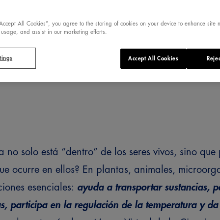
“Accept All Cookies”, you agree to the storing of cookies on your device to enhance site 
 usage, and assist in our marketing efforts.
tings
Accept All Cookies
Rejec
 no solo está “dentro” de los seres vivos, sino que 
ue ocurre en ellos?
En plantas, animales, microorg
ciones esenciales:
ayuda a transportar sustancias, 
s, participa en la regulación de la temperatura y da