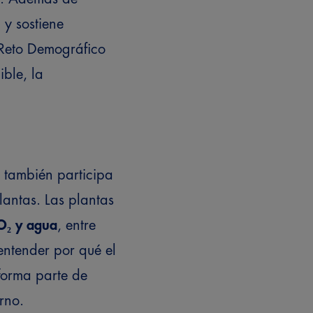
y sostiene
l Reto Demográfico
ible, la
, también participa
lantas. Las plantas
O₂ y agua
, entre
entender por qué el
 forma parte de
rno.