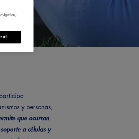
navigation,
t All
participa
anismos y personas,
permite que ocurran
 soporte a células y