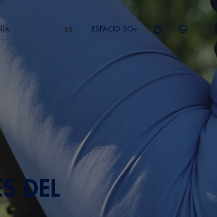
ÑÍA
ESPACIO SO+
ES
S DEL