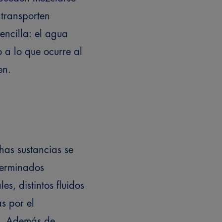
 transporten
encilla: el agua
 a lo que ocurre al
en.
chas sustancias se
terminados
es, distintos fluidos
s por el
l. Además de