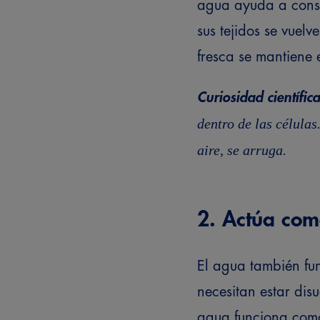
agua ayuda a conse
sus tejidos se vuel
fresca se mantiene 
Curiosidad científica
dentro de las célula
aire, se arruga.
2. Actúa com
El agua también f
necesitan estar dis
agua funciona com