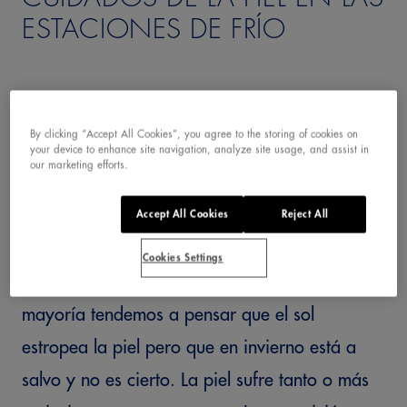
ESTACIONES DE FRÍO
By clicking “Accept All Cookies”, you agree to the storing of cookies on
your device to enhance site navigation, analyze site usage, and assist in
our marketing efforts.
Durante los meses de verano estamos más
Accept All Cookies
Reject All
pendientes de nuestra piel. La hidratamos y la
Cookies Settings
protegemos del sol, la cuidamos más. La
mayoría tendemos a pensar que el sol
estropea la piel pero que en invierno está a
salvo y no es cierto. La piel sufre tanto o más