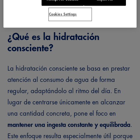
en nuestra rutina
.
Cookies Settings
¿Qué es la hidratación
consciente?
La hidratación consciente se basa en prestar
atención al consumo de agua de forma
regular, adaptándolo al ritmo del día. En
lugar de centrarse únicamente en alcanzar
una cantidad concreta, pone el foco en
mantener una ingesta constante y equilibrada
.
Este enfoque resulta especialmente útil porque