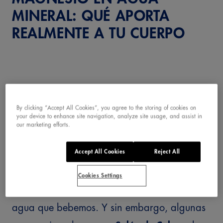
MINERAL: QUÉ APORTA
REALMENTE A TU CUERPO
By clicking “Accept All Cookies”, you agree to the storing of cookies on
your device to enhance site navigation, analyze site usage, and assist in
our marketing efforts.
El magnesio es uno de esos minerales
conocidos por su importancia en el bienestar
Accept All Cookies
Reject All
general, pero pocas veces reparamos en su
Cookies Settings
presencia en algo tan cotidiano como el
agua que bebemos. Y sin embargo, algunas