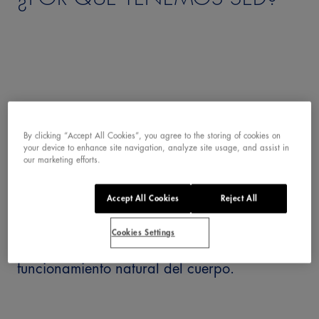
By clicking “Accept All Cookies”, you agree to the storing of cookies on
your device to enhance site navigation, analyze site usage, and assist in
our marketing efforts.
¿Alguna vez te has preguntado por qué
aparece esa sensación tan clara de querer
Accept All Cookies
Reject All
beber agua? La sed no es casual: es un
Cookies Settings
mecanismo de aviso que forma parte del
funcionamiento natural del cuerpo.