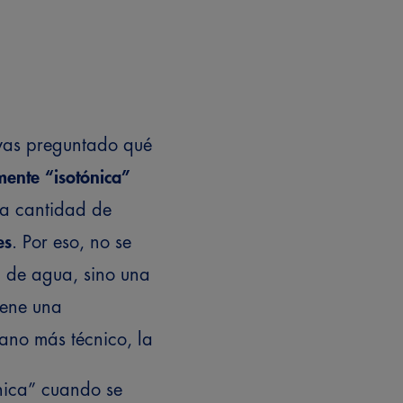
yas preguntado qué
mente “isotónica”
a cantidad de
es
. Por eso, no se
a de agua, sino una
ene una
lano más técnico, la
nica” cuando se