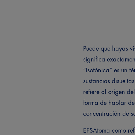
Puede que hayas vis
significa exactamen
“Isotónica” es un t
sustancias disuelta
refiere al origen d
forma de hablar de
concentración de s
EFSA
toma como ref