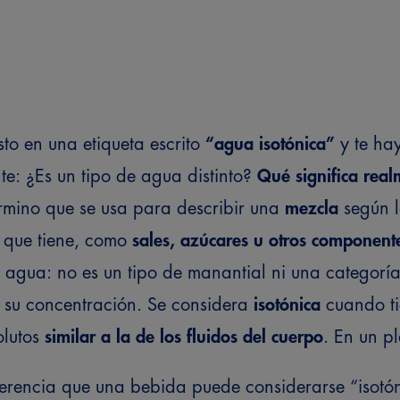
to en una etiqueta escrito
“agua isotónica”
y te ha
te: ¿Es un tipo de agua distinto?
Qué significa real
érmino que se usa para describir una
mezcla
según l
s que tiene, como
sales, azúcares u otros component
el agua: no es un tipo de manantial ni una categorí
 su concentración.
Se considera
isotónica
cuando ti
olutos
similar a la de los fluidos del cuerpo
. En un p
erencia que una bebida puede considerarse “isotó