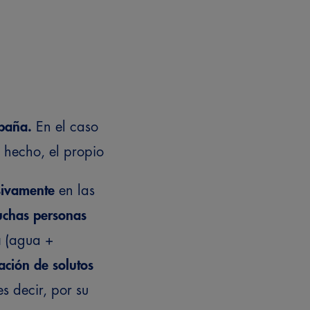
spaña.
En el caso
 hecho, el propio
sivamente
en las
uchas personas
a
(agua +
ación de solutos
s decir, por su