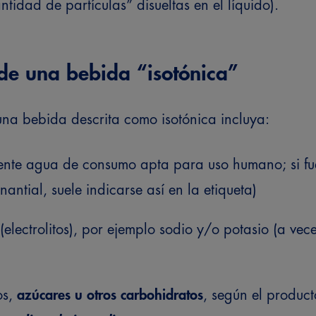
tidad de partículas” disueltas en el líquido).
 de una bebida “isotónica”
una bebida descrita como isotónica incluya:
nte agua de consumo apta para uso humano; si fu
antial, suele indicarse así en la etiqueta)
(electrolitos), por ejemplo sodio y/o potasio (a vec
os,
azúcares u otros carbohidratos
, según el produc