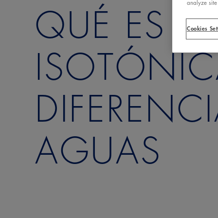
analyze site
QUÉ ES E
Cookies Set
ISOTÓNIC
DIFERENC
AGUAS