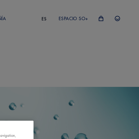
ÑÍA
ESPACIO SO+
ES
navigation,