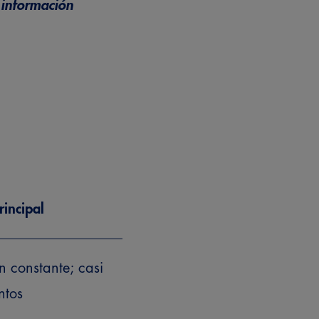
a
información
rincipal
 constante; casi
ntos