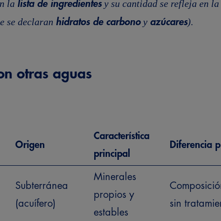
n la
y su cantidad se refleja en l
lista de ingredientes
de se declaran
y
).
hidratos de carbono
azúcares
con otras aguas
Característica
Origen
Diferencia p
principal
Minerales
Subterránea
Composición
propios y
(acuífero)
sin tratamie
estables