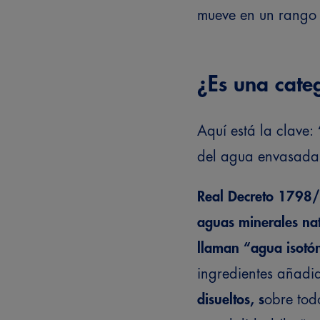
mueve en un rang
¿Es una cate
Aquí está la clave:
del agua envasada, 
Real Decreto 1798
aguas minerales nat
llaman “agua isotón
ingredientes añadi
disueltos, s
obre todo