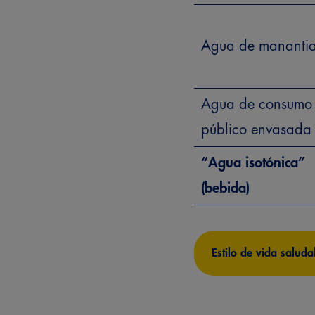
Agua de manantia
Agua de consumo
público envasada
“Agua isotónica”
(bebida)
Estilo de vida saluda