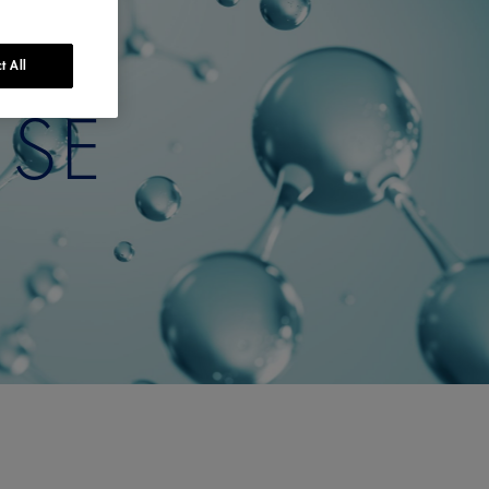
t All
 SE