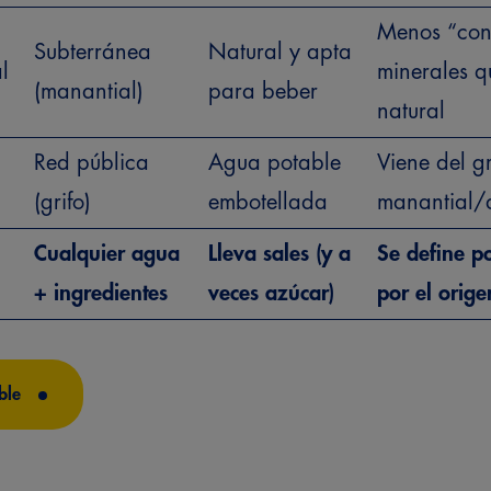
Menos “con
Subterránea
Natural y apta
l
minerales q
(manantial)
para beber
natural
Red pública
Agua potable
Viene del gr
(grifo)
embotellada
manantial/a
Cualquier agua
Lleva sales (y a
Se define p
+ ingredientes
veces azúcar)
por el orig
ble