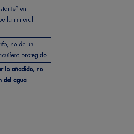
stante” en
ue la mineral
ifo, no de un
cuífero protegido
or lo añadido, no
en del agua