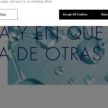
 usage, and assist in our marketing efforts.
L AGUA
tings
Accept All Cookies
Rejec
A Y EN QUÉ
IA DE OTRAS