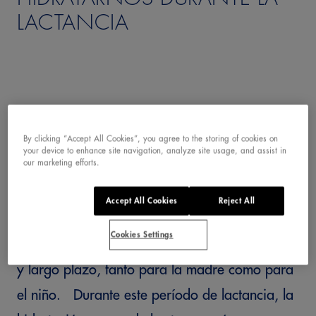
LACTANCIA
By clicking “Accept All Cookies”, you agree to the storing of cookies on
your device to enhance site navigation, analyze site usage, and assist in
our marketing efforts.
La leche materna es, según los expertos, la
mejor nutrición para los bebés y se
Accept All Cookies
Reject All
recomienda darla siempre que sea posible
Cookies Settings
para la mamá, ya que tiene beneficios a corto
y largo plazo, tanto para la madre como para
el niño. Durante este período de lactancia, la