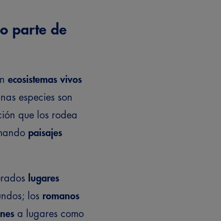
no parte de
on
ecosistemas vivos
unas especies son
ción que los rodea
rmando
paisajes
erados
lugares
undos; los
romanos
ones
a lugares como