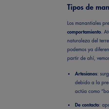
Tipos de man
Los manantiales pr
comportamiento
. A
naturaleza del terr
podemos ya diferenc
partir de ahí, vemos
Artesianos
: sur
debido a la pres
actúa como “bo
De contacto
: ap