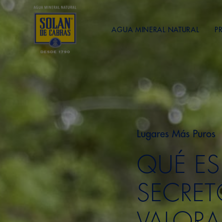
AGUA MINERAL NATURAL
P
Lugares Más Puros
QUÉ ES
SECRET
VALOR