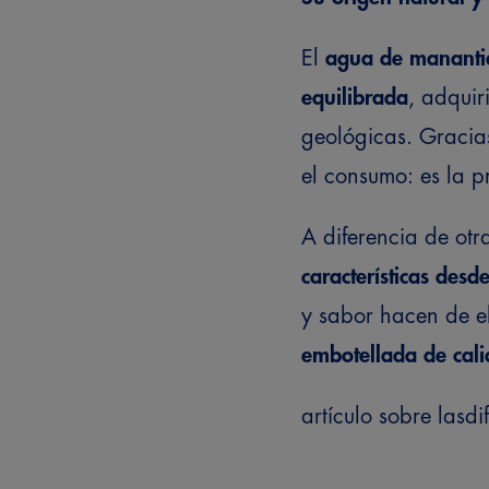
El
agua de mananti
equilibrada
, adquir
geológicas. Gracias
el consumo: es la p
A diferencia de ot
características desd
y sabor hacen de 
embotellada de cal
artículo sobre las
di