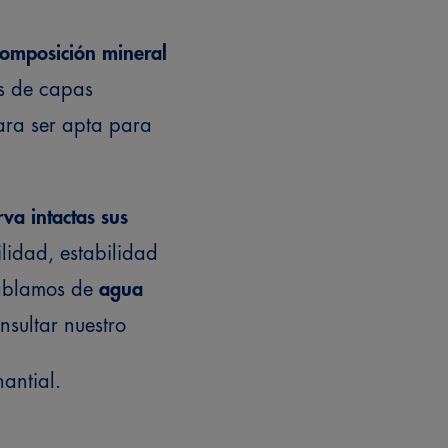
composición mineral
és de capas
ara ser apta para
va intactas sus
ilidad, estabilidad
hablamos de
agua
nsultar nuestro
nantial
.