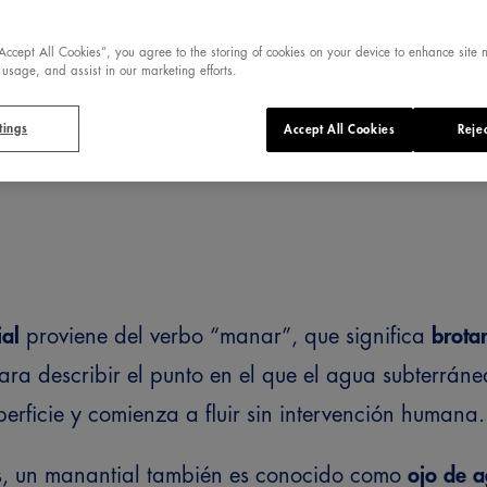
“Accept All Cookies”, you agree to the storing of cookies on your device to enhance site 
 usage, and assist in our marketing efforts.
tings
Accept All Cookies
Rejec
al
proviene del verbo “manar”, que significa
brota
 para describir el punto en el que el agua subterrán
erficie y comienza a fluir sin intervención humana.
s, un manantial también es conocido como
ojo de 