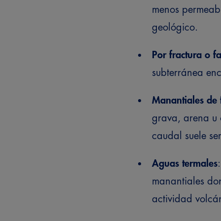
menos permeable
geológico.
Por fractura o fa
subterránea enc
Manantiales de f
grava, arena u 
caudal suele s
Aguas termales
manantiales don
actividad volcá