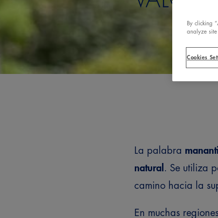
By clicking 
analyze site
Cookies Set
La palabra
mananti
natural
. Se utiliza
camino hacia la sup
En muchas regione