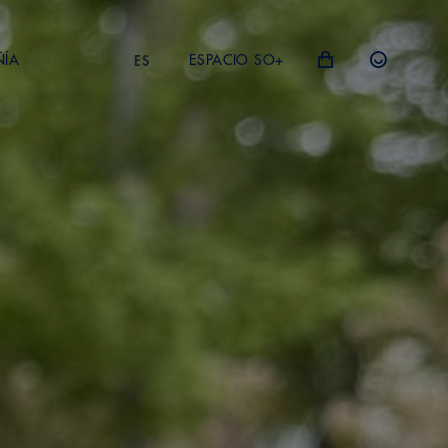
ÑÍA
ESPACIO SO+
ES
L