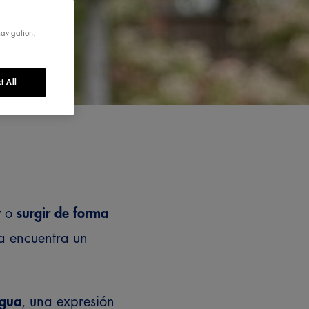
navigation,
t All
r
o
surgir de forma
ea encuentra un
agua
, una expresión