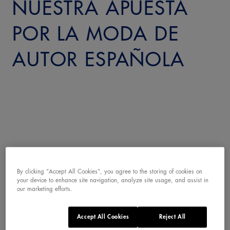
NUESTRA APUESTA
POR LA MODA DE
AUTOR ESPAÑOLA
Desde
Solán de Cabras
, llenamos de minerales
By clicking “Accept All Cookies”, you agree to the storing of cookies on
your device to enhance site navigation, analyze site usage, and assist in
los ateliers de los diseñadores y el desfile
our marketing efforts.
inaugural de
Madrid es Moda
(MEM), un
Accept All Cookies
Reject All
evento que este año tuvo lugar en un escenario