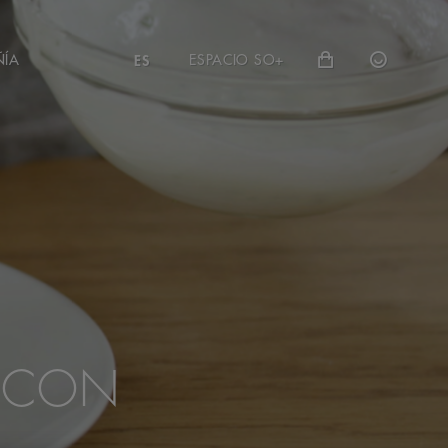
ÑÍA
ESPACIO SO+
ES
S CON