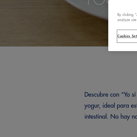
By clicking 
analyze site
Cookies Set
Descubre con “Yo sí
yogur, ideal para es
intestinal. No hay 