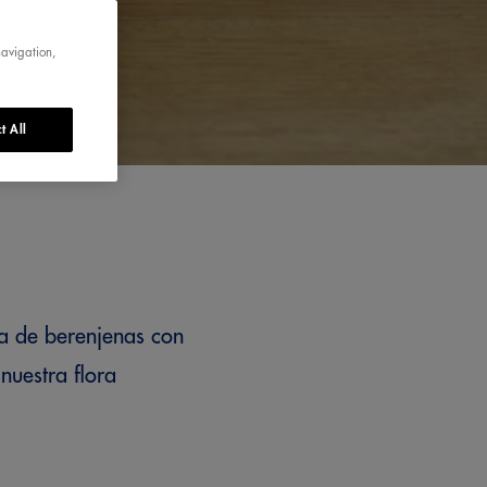
navigation,
t All
ta de berenjenas con
nuestra flora