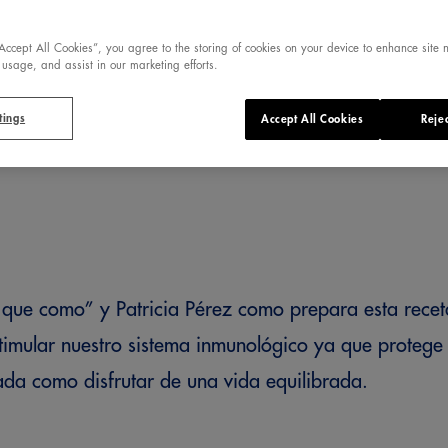
“Accept All Cookies”, you agree to the storing of cookies on your device to enhance site 
 usage, and assist in our marketing efforts.
tings
Accept All Cookies
Rejec
 que como” y Patricia Pérez como prepara esta rece
timular nuestro sistema inmunológico ya que protege 
nada como disfrutar de una vida equilibrada.