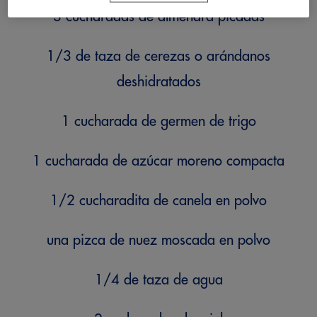
3 cucharadas de almendra picadas
1/3 de taza de cerezas o arándanos
deshidratados
1 cucharada de germen de trigo
1 cucharada de azúcar moreno compacta
1/2 cucharadita de canela en polvo
una pizca de nuez moscada en polvo
1/4 de taza de agua