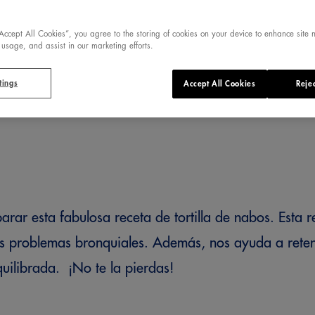
“Accept All Cookies”, you agree to the storing of cookies on your device to enhance site 
 usage, and assist in our marketing efforts.
tings
Accept All Cookies
Rejec
rar esta fabulosa receta de tortilla de nabos. Esta 
s problemas bronquiales. Además, nos ayuda a reten
equilibrada. ¡No te la pierdas!