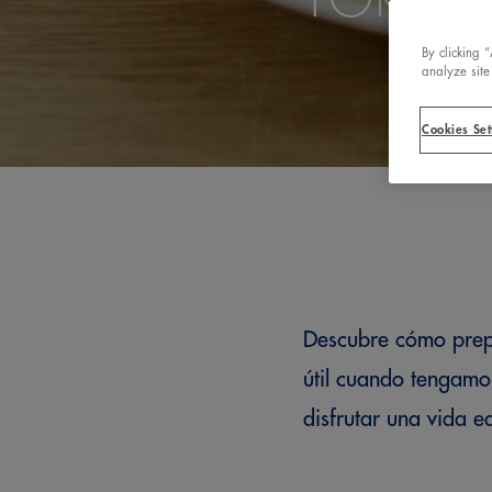
By clicking 
analyze site
Cookies Set
Descubre cómo prepa
útil cuando tengamo
disfrutar una vida 