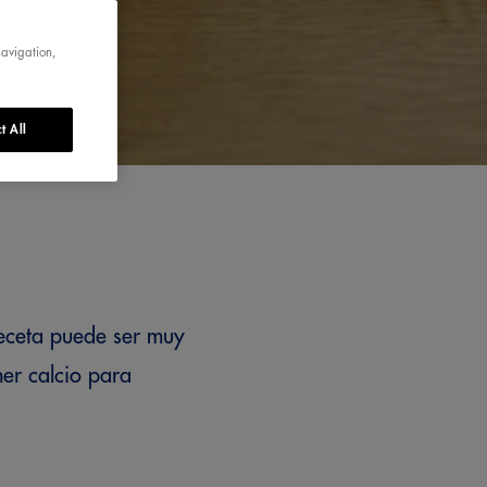
navigation,
t All
receta puede ser muy
er calcio para