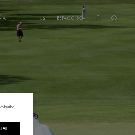
ÑÍA
ESPACIO SO+
ES
navigation,
t All