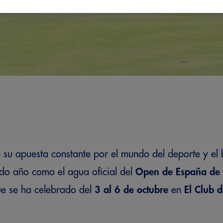
su apuesta constante por el mundo del deporte y el b
do año como el agua oficial del
Open de España
de 
e se ha celebrado del
3 al 6 de octubre
en
El Club 