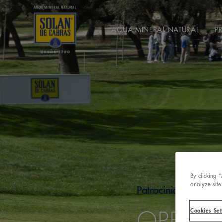
AGUA MINERAL NATURAL
P
By clicking 
analyze site
Patrocinios
Cookies Set
OPEN D