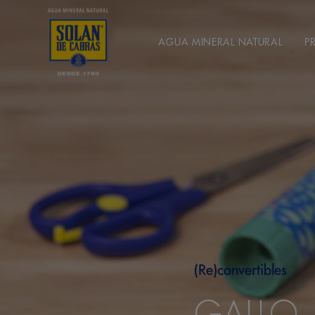
AGUA MINERAL NATURAL
P
(Re)convertibles
GALLO