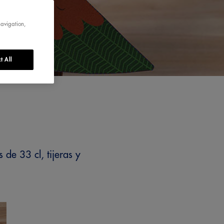
navigation,
t All
 de 33 cl, tijeras y