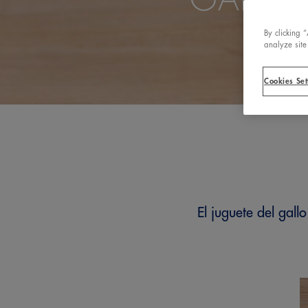
By clicking 
analyze site
Cookies Set
El juguete del gall