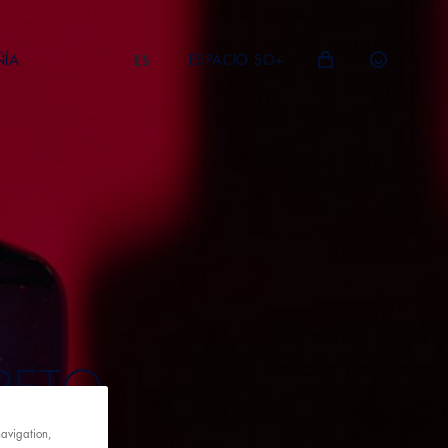
ÑÍA
ESPACIO SO+
ES
CRETO
navigation,