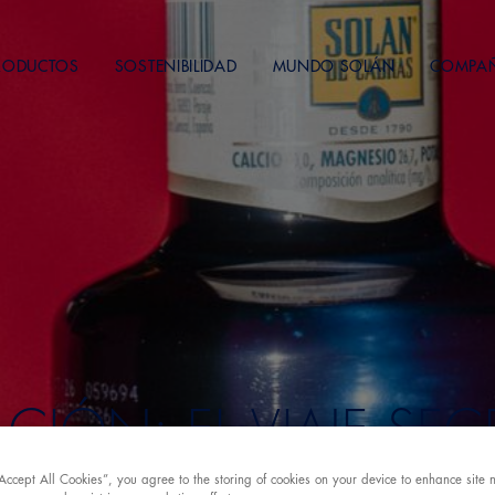
RODUCTOS
SOSTENIBILIDAD
MUNDO SOLÁN
COMPA
ACIÓN: EL VIAJE SE
UA BAJO TIERRA
“Accept All Cookies”, you agree to the storing of cookies on your device to enhance site 