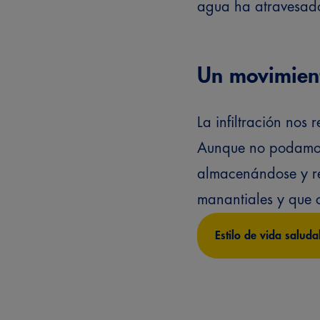
agua ha atravesado
Un movimient
La infiltración nos
Aunque no podamos 
almacenándose y r
manantiales y que c
Estilo de vida saluda