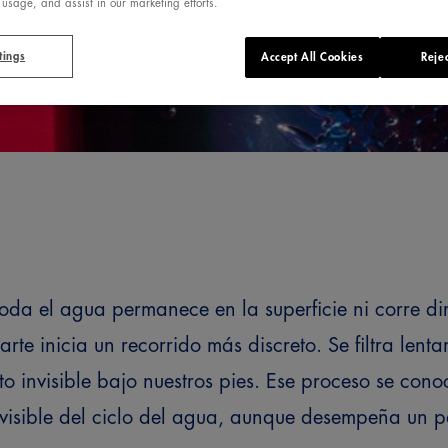
 usage, and assist in our marketing efforts.
tings
Accept All Cookies
Rejec
oda el agua permanece en la superficie ni corre d
rte inicia un recorrido más discreto. Se filtra lenta
o invisible bajo nuestros pies. Ese proceso se co
visible del ciclo del agua, aunque desempeña un pa