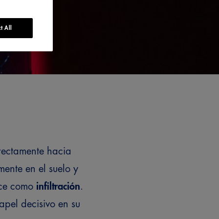
t All
irectamente hacia
mente en el suelo y
noce como
infiltración
.
pel decisivo en su