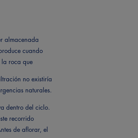
cer almacenada
e produce cuando
n la roca que
iltración no existiría
urgencias naturales.
va dentro del ciclo.
ste recorrido
tes de aflorar, el