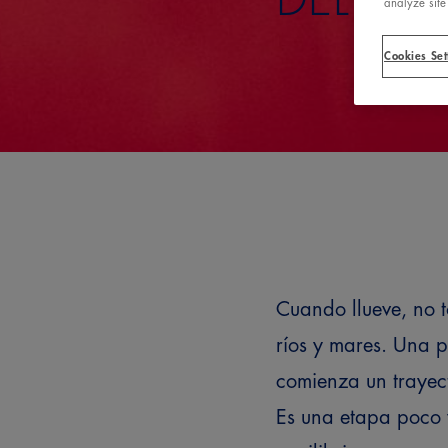
analyze site
Cookies Set
Cuando llueve, no t
ríos y mares. Una pa
comienza un trayect
Es una etapa poco 