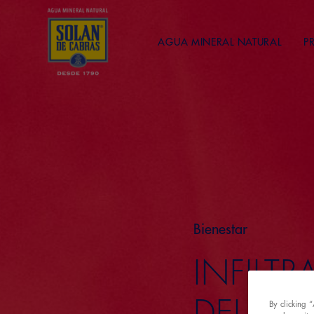
AGUA MINERAL NATURAL
P
Bienestar
INFILTR
DEL AG
By clicking 