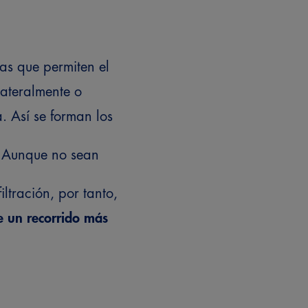
as que permiten el
lateralmente o
a.
Así se forman los
. Aunque no sean
filtración, por tanto,
e un recorrido más