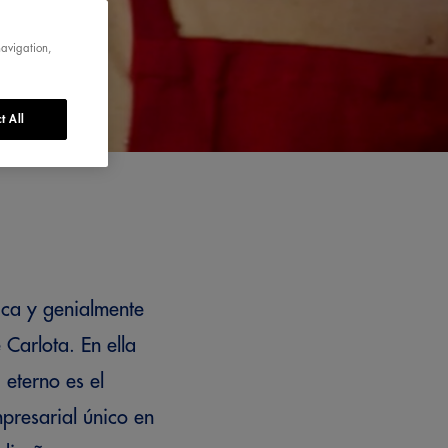
navigation,
t All
ica y genialmente
Carlota. En ella
 eterno es el
presarial único en