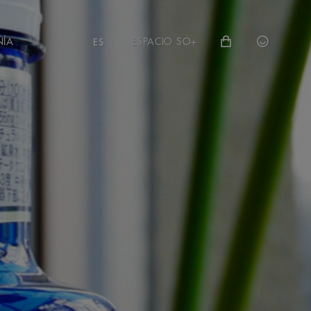
ÑÍA
ESPACIO SO+
ES