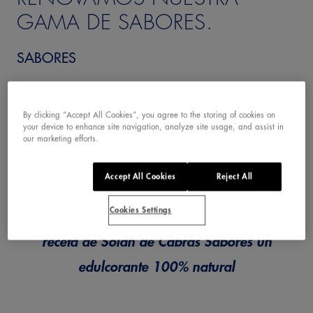
GAMA DE SABORES.
SABORES
By clicking “Accept All Cookies”, you agree to the storing of cookies on
your device to enhance site navigation, analyze site usage, and assist in
our marketing efforts.
Accept All Cookies
Reject All
En línea con nuestro compromiso con la
Cookies Settings
calidad y con el bienestar, incluimos en la
receta de Solán de Cabras Sabores un
edulcorante 100% natural