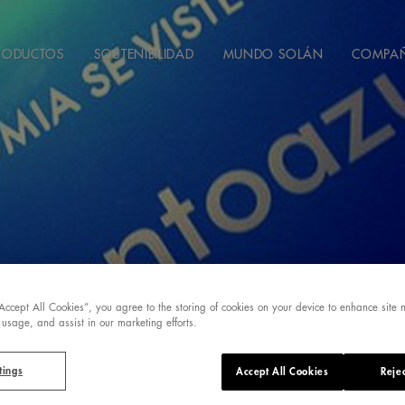
RODUCTOS
SOSTENIBILIDAD
MUNDO SOLÁN
COMPA
“Accept All Cookies”, you agree to the storing of cookies on your device to enhance site 
 usage, and assist in our marketing efforts.
DE CABRAS HIDRAT
tings
Accept All Cookies
Rejec
D FUSHION