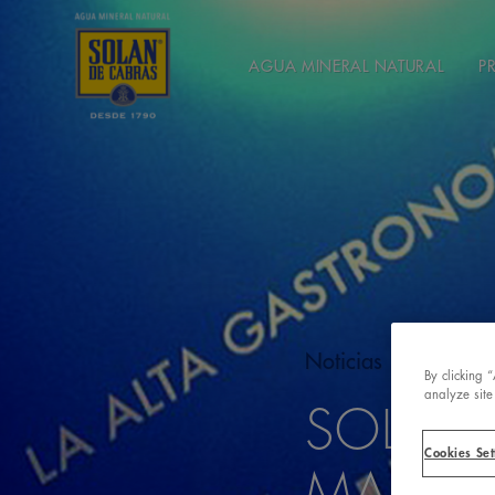
AGUA MINERAL NATURAL
P
Noticias
By clicking 
analyze site
SOLÁN 
Cookies Set
MADRI