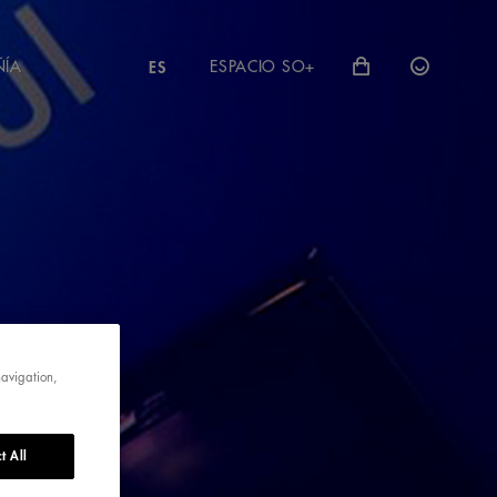
ÑÍA
ESPACIO SO+
ES
navigation,
A
t All