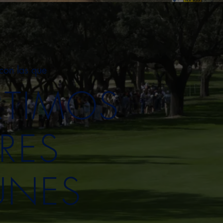
con las que
TIMOS
RES
NES