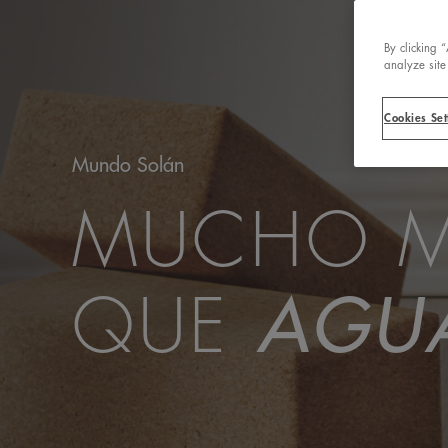
By clicking 
analyze site
Cookies Set
Mundo Solán
MUCHO 
QUE
AGU