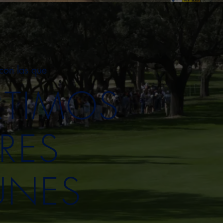
con las que
TIMOS
RES
NES