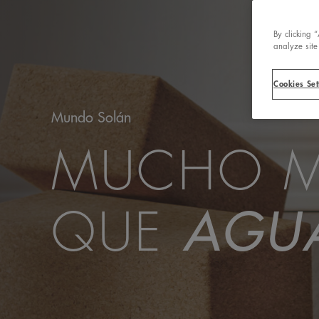
By clicking 
analyze site
Cookies Set
Mundo Solán
MUCHO 
QUE
AGU