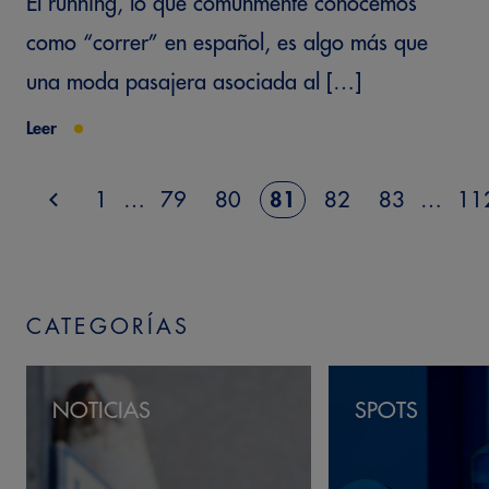
El running, lo que comúnmente conocemos
como “correr” en español, es algo más que
una moda pasajera asociada al […]
Leer
1
…
79
80
81
82
83
…
11
CATEGORÍAS
NOTICIAS
SPOTS