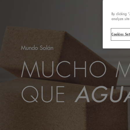
By clicking 
analyze site
Cookies Set
Mundo Solán
MUCHO 
QUE
AGU