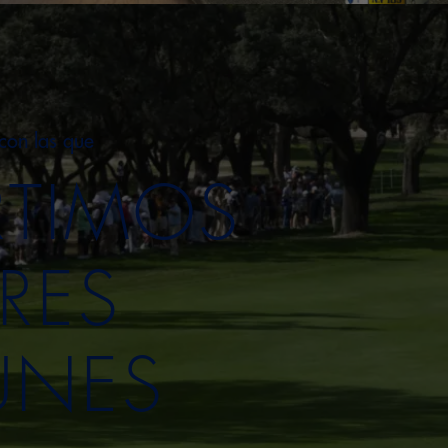
con las que
TIMOS
RES
NES