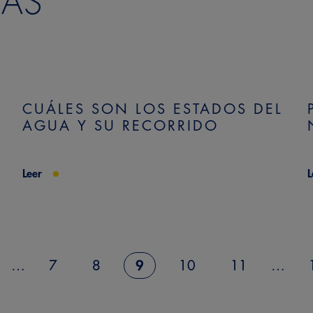
DAS
CUÁLES SON LOS ESTADOS DEL
AGUA Y SU RECORRIDO
Leer
L
…
7
8
9
10
11
…