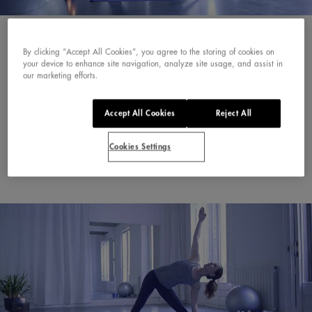
POSTURA DEL PERRO BOCA ABAJO Y DEL NIÑO. TU
SESIÓN DE YOGA CON SOLÁN DE CABRAS.
By clicking “Accept All Cookies”, you agree to the storing of cookies on
PRÁCTICA PRIMERA
your device to enhance site navigation, analyze site usage, and assist in
our marketing efforts.
Equilibrio entre cuerpo y mente gracias a las
sesiones de #SoYoga de Solán de Cabras.
Accept All Cookies
Reject All
Aprende hoy en la práctica [...]
Cookies Settings
Leer